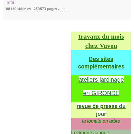
Total
88130
visiteurs -
250573
pages vues
travaux du mois
chez Vavou
Des sites
complémentaires
ateliers jardinage
en GIRONDE
revue de presse du
jour
la tomate en arbre
la Grande Jaugue