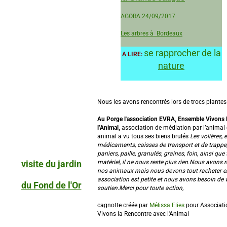
AGORA 24/09/2017
Les arbres à Bordeaux
se rapprocher de la
A LIRE:
nature
Nous les avons rencontrés lors de trocs plantes
Au Porge l'association EVRA, Ensemble Vivons 
l’Animal,
association de médiation par l’animal 
animal a vu tous ses biens brulés
Les volières, 
médicaments, caisses de transport et de trappe, 
paniers, paille, granulés, graines, foin, ainsi que 
visite du jardin
matériel, il ne nous reste plus rien.Nous avons r
nos animaux mais nous devons tout racheter e
association est petite et nous avons besoin de 
du Fond de l'Or
soutien.Merci pour toute action,
cagnotte créée par
Mélissa Elies
pour Associat
Vivons la Rencontre avec l'Animal