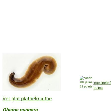
coccinelle 
points
Ver plat plathelminthe
Obama nungara