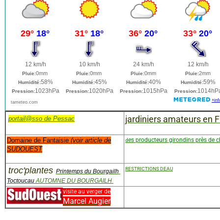
jardiniers amateurs en 
portail@sso de Pessac
Domaine de Fantaisie
(voir article de
es producteurs girondins près de 
d
SUDOUEST
troc'plantes
RESTRICTIONS DEAU
Printemps du Bourgailh
Toctoucau
AUTOMNE DU BOURGAILH
visite au verger de
Marcel Augier